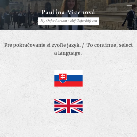
Paulína Vicenová
My Oxford dream / Môj Oxfordský sen
o continue, s
elect
Pre pokračovanie si zvoľte jazyk. / T
a language.