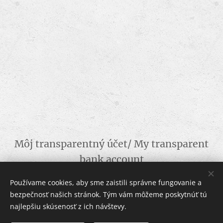
Môj transparentný účet/ My transparent
bank account
SK96 0900 0000 0051 7710 8562
Používame cookies, aby sme zaistili správne fungovanie a
bezpečnosť našich stránok. Tým vám môžeme poskytnúť tú
Ďakujem za podporu /
Thank You for Your support
najlepšiu skúsenosť z ich návštevy.